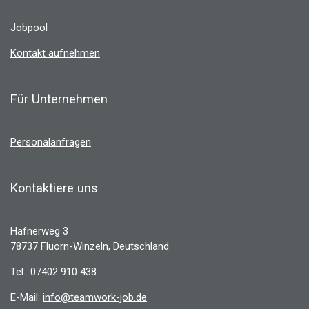
d
g
I
r
Jobpool
n
a
m
Kontakt aufnehmen
Für Unternehmen
Personalanfragen
Kontaktiere uns
Hafnerweg 3
78737 Fluorn-Winzeln, Deutschland
Tel.: 07402 910 438
E-Mail:
info@teamwork-job.de