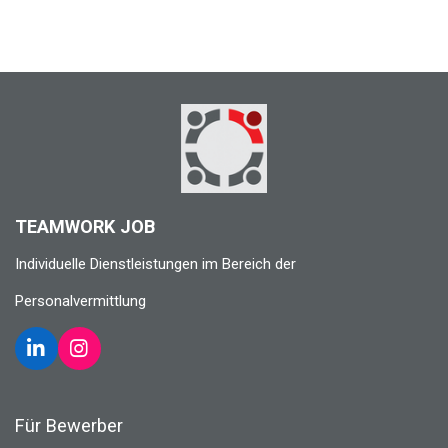
TEAMWORK JOB
Individuelle Dienstleistungen im Bereich der
Personalvermittlung
L
I
i
n
n
s
k
t
Für Bewerber
e
a